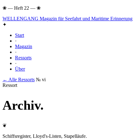
❀
—
Heft 22
—
❀
WELLENGANG
Magazin für Seefahrt und Maritime Erinnerung
✦
Start
·
Magazin
·
Ressorts
·
Über
← Alle Ressorts
№ vi
Ressort
Archiv
.
❦
Schiffsregister, Lloyd's-Listen, Stapelläufe.